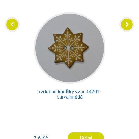
ozdobné knoflíky vzor 44201-
barva hnědá
7.6 Kč
Detail