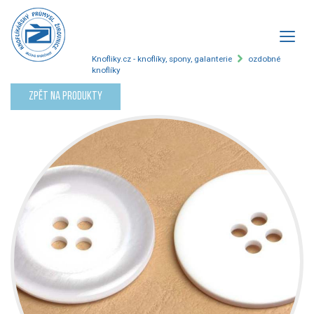
Knofliky.cz - knoflíky, spony, galanterie
ozdobné
knoflíky
Zpět na produkty