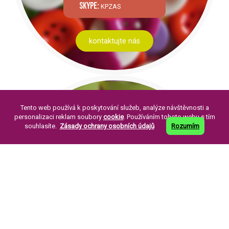
skype:
KPZAS
kontaktujte nás
Tento web používá k poskytování služeb, analýze návštěvnosti a
personalizaci reklam soubory
cookie
. Používáním tohoto webu s tím
souhlasíte.
Zásady ochrany osobních údajů
Rozumím
PÁR SLOV O NÁS:
Knoflíkářský průmysl Žirovnice a. s. byla
založena v roce 1994. Její založení je
pokračováním již dlouholeté tradice výroby
perleťových knoflíků ve městě Žirovnice.