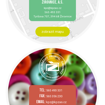
ŽIROVNICE, A.S.
kpz@kpzas.cz
565 493 331
Tyršova 707, 394 68 Žirovnice
zobrazit mapu
tel:
565 493 331
fax:
565 356 230
email:
kpz@kpzas.cz