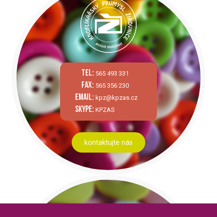
tel:
565 493 331
fax:
565 356 230
email:
kpz@kpzas.cz
skype:
KPZAS
kontaktujte nás