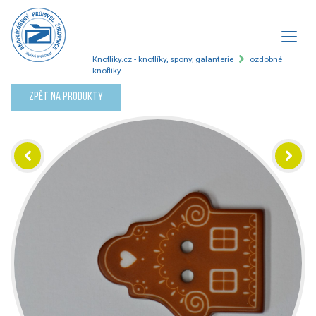
Knofliky.cz - knoflíky, spony, galanterie
ozdobné
knoflíky
Zpět na produkty