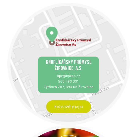
KNOFLÍKÁŘSKÝ PRŮMYSL
ŽIROVNICE, A.S.
kpz@kpzas.cz
565 493 331
Tyršova 707, 394 68 Žirovnice
zobrazit mapu