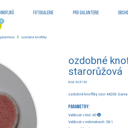
knoflíků
Fotogalerie
Pro galanterie
Obcho
0
 galanterie
ozdobné knoflíky
ozdobné knof
starorůžová
Kód 363130
ozdobné knoflíky vzor 44203- barva
PARAMETRY:
Velikost v linií:
60
Velikost v milimetrech:
38.1