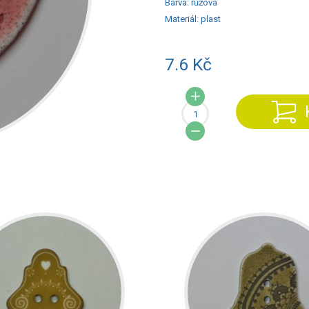
Barva:
růžová
Materiál:
plast
7.6 Kč