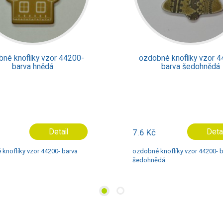
ozdobné knoflíky vzor 44200-
ozdo
barva šedohnědá
7.6 Kč
Detail
7.6 K
ozdobné knoflíky vzor 44200- barva
ozdobné
šedohnědá
červená