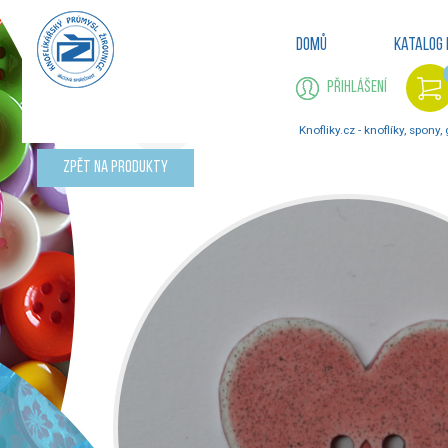
Domů
Katalog 
Přihlášení
Knofliky.cz - knoflíky, spony,
Zpět na produkty