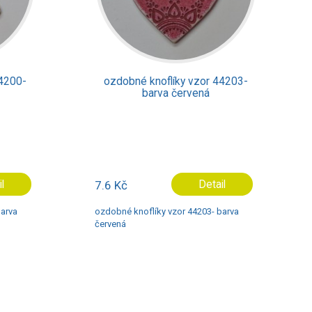
bné knoflíky vzor 44203-
ozdobné knoflíky vzor 
barva červená
barva starorůžov
č
Detail
7.6 Kč
Deta
 knoflíky vzor 44203- barva
ozdobné knoflíky vzor 44203- 
starorůžová