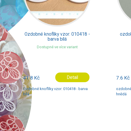
íky vzor: 010418 -
ozdobné knoflíky vzor 44200-
rva bílá
barva hnědá
ve více variant
Detail
7.6 Kč
Detail
vzor: 010418 - barva
ozdobné knoflíky vzor 44200- barva
hnědá