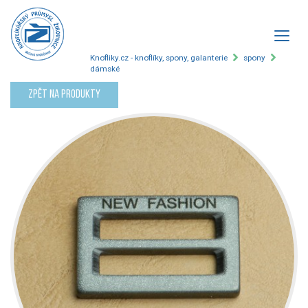
Knofliky.cz - knoflíky, spony, galanterie
spony
dámské
Zpět na produkty