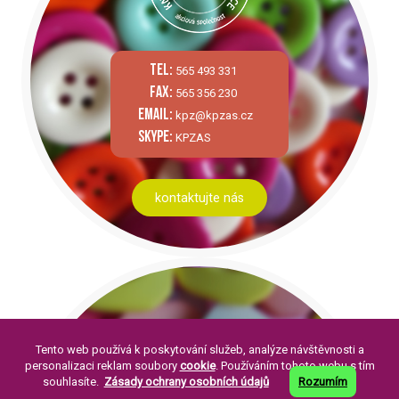
tel:
565 493 331
fax:
565 356 230
email:
kpz@kpzas.cz
skype:
KPZAS
kontaktujte nás
Tento web používá k poskytování služeb, analýze návštěvnosti a
personalizaci reklam soubory
cookie
. Používáním tohoto webu s tím
souhlasíte.
Zásady ochrany osobních údajů
Rozumím
PÁR SLOV O NÁS: