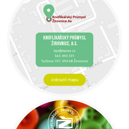
KNOFLÍKÁŘSKÝ PRŮMYSL
ŽIROVNICE, A.S.
kpz@kpzas.cz
565 493 331
Tyršova 707, 394 68 Žirovnice
zobrazit mapu