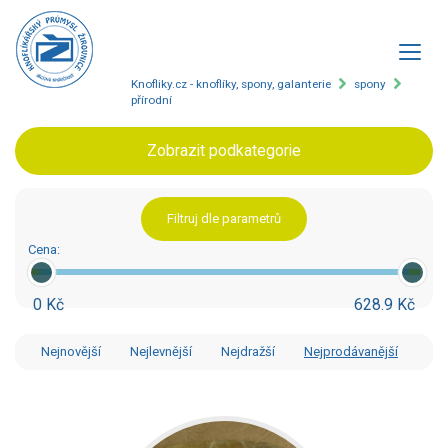
Knofliky.cz - knoflíky, spony, galanterie
spony
přírodní
Zobrazit podkategorie
Filtruj dle parametrů
Cena:
0 Kč
628.9 Kč
Nejnovější
Nejlevnější
Nejdražší
Nejprodávanější