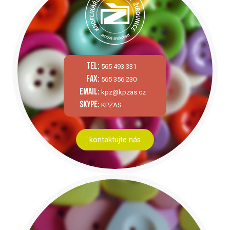
tel:
565 493 331
fax:
565 356 230
email:
kpz@kpzas.cz
skype:
KPZAS
kontaktujte nás