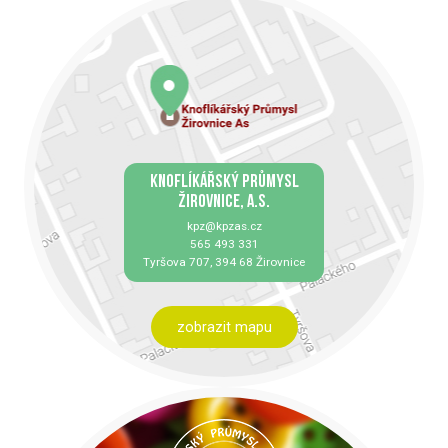
KNOFLÍKÁŘSKÝ PRŮMYSL
ŽIROVNICE, A.S.
kpz@kpzas.cz
565 493 331
Tyršova 707, 394 68 Žirovnice
zobrazit mapu