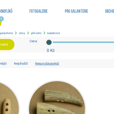
knoflíků
Fotogalerie
Pro galanterie
Obcho
0
 galanterie
olivy
přírodní
kabátové
Cena:
ametrů
0 Kč
nější
Nejdražší
Nejprodávanější