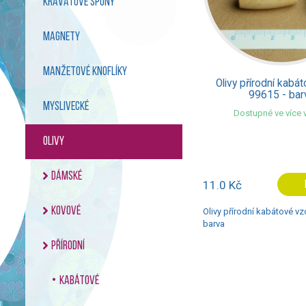
kravatové spony
magnety
manžetové knoflíky
Olivy přírodní kabá
99615 - bar
myslivecké
Dostupné ve více v
olivy
dámské
11.0 Kč
kovové
Olivy přírodní kabátové vz
barva
přírodní
kabátové