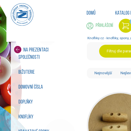
Domů
Katalog 
Přihlášení
Knofliky.cz - knoflíky, spony,
Na prezentaci
Filtruj dle par
společnosti
bižuterie
Nejnovější
Nejlev
domovní čísla
doplňky
knoflíky