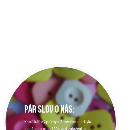
PÁR SLOV O NÁS:
Knoflíkářský průmysl Žirovnice a. s. byla
založena v roce 1994. Její založení je