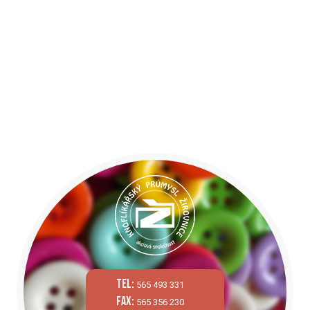
tel:
565 493 331
fax:
565 356 230