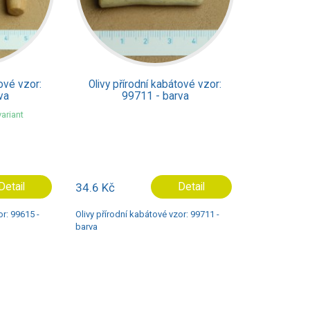
tové vzor:
Olivy přírodní kabátové vzor:
va
99711 - barva
ariant
Detail
34.6 Kč
Detail
or: 99615 -
Olivy přírodní kabátové vzor: 99711 -
barva