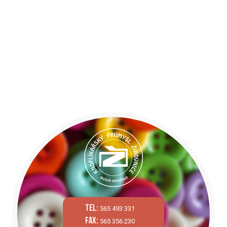
tel:
565 493 331
fax:
565 356 230