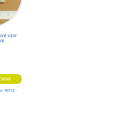
kové vzor:
va
Detail
or: 99712 -