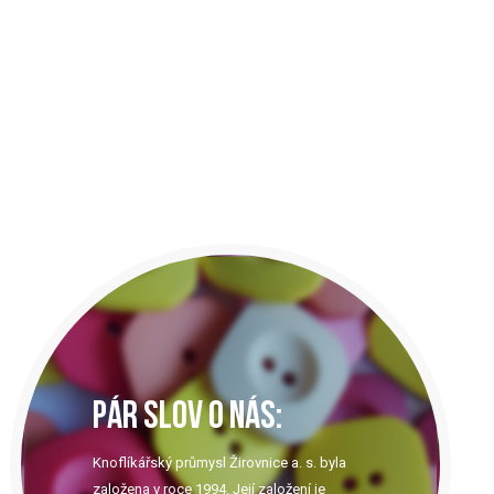
PÁR SLOV O NÁS:
Knoflíkářský průmysl Žirovnice a. s. byla
založena v roce 1994. Její založení je