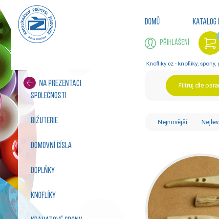
Domů
Katalog 
Přihlášení
Knofliky.cz - knoflíky, spony,
Na prezentaci
Filtruj dle par
společnosti
bižuterie
Nejnovější
Nejlev
domovní čísla
doplňky
knoflíky