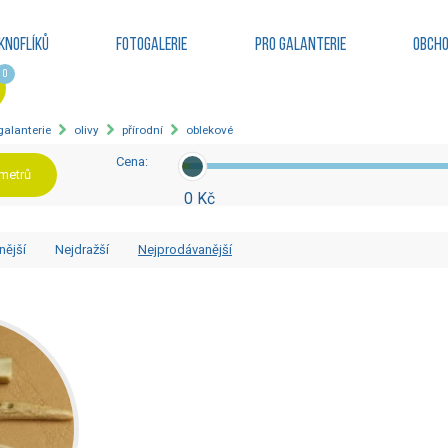
knoflíků
Fotogalerie
Pro galanterie
Obcho
0
 galanterie
olivy
přírodní
oblekové
Cena:
ametrů
0 Kč
nější
Nejdražší
Nejprodávanější