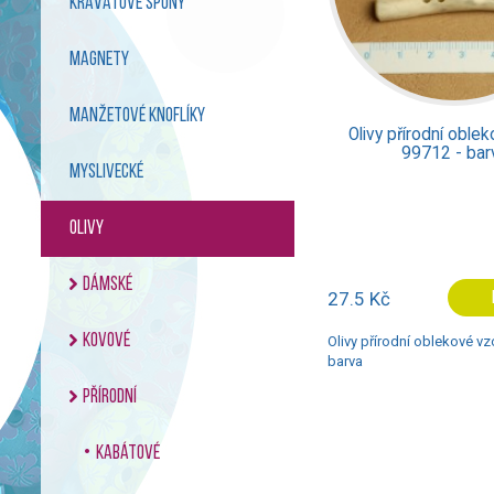
kravatové spony
magnety
manžetové knoflíky
Olivy přírodní oble
99712 - bar
myslivecké
olivy
dámské
27.5 Kč
kovové
Olivy přírodní oblekové vz
barva
přírodní
kabátové